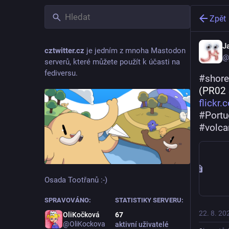
Zpět
J
cztwitter.cz
je jedním z mnoha Mastodon
@
serverů, které můžete použít k účasti na
fediversu.
#
shore
(PR02 
flick
#
Portu
#
volca
Osada Tootřanů :-)
SPRAVOVÁNO:
STATISTIKY SERVERU:
22. 8. 20
OliKočková
67
@OliKockova
aktivní uživatelé