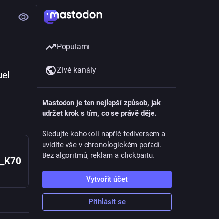
Populární
Živé kanály
el 
Mastodon je ten nejlepší způsob, jak
udržet krok s tím, co se právě děje.
Sledujte kohokoli napříč fediversem a
uvidíte vše v chronologickém pořadí.
Bez algoritmů, reklam a clickbaitu.
e_K70
Vytvořit účet
Přihlásit se