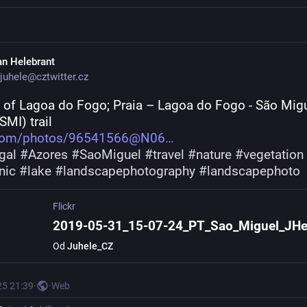
an Helebrant
juhele@cztwitter.cz
 of Lagoa do Fogo; Praia – Lagoa do Fogo - São Migu
SMI) trail
r.com/photos/96541566@N06
gal
#
Azores
#
SaoMiguel
#
travel
#
nature
#
vegetation
nic
#
lake
#
landscapephotography
#
landscapephoto
Flickr
2019-05-31_15-07-24_PT_Sao_Miguel_JH
Od
Juhele_CZ
25 21:39
·
·
Web