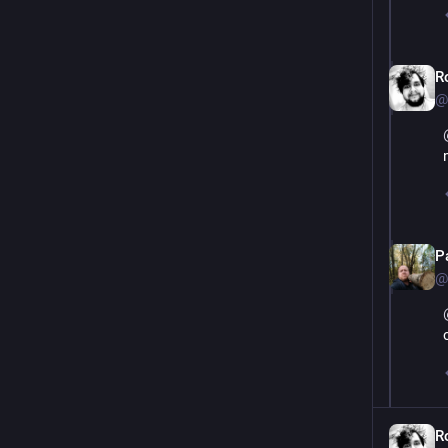
R
@
P
@
R