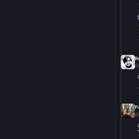
R
@
P
@