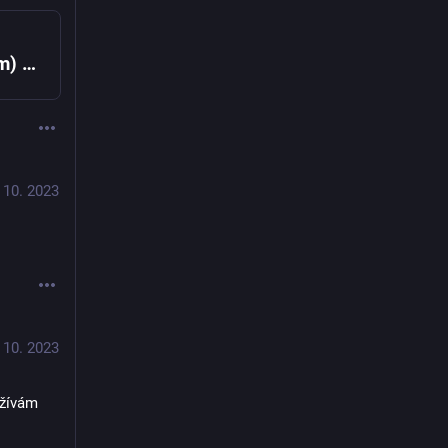
ListoPIŠ! | Piš mikropovídky (nejenom) v listopadu
 10. 2023
 10. 2023
žívám 