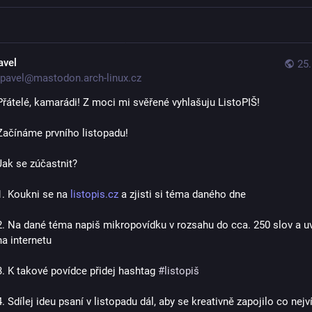
avel
25.
pavel@mastodon.arch-linux.cz
Přátelé, kamarádi! Z moci mi svěřené vyhlašuju ListoPIŠ!
Začínáme prvního listopadu!
Jak se zúčastnit?
1. Koukni se na 
listopis.cz
 a zjisti si téma daného dne
2. Na dané téma napiš mikropovídku v rozsahu do cca. 250 slov a uveř
na internetu
3. K takové povídce přidej hashtag 
#
listopiš
4. Sdílej ideu psaní v listopadu dál, aby se kreativně zapojilo co nejví