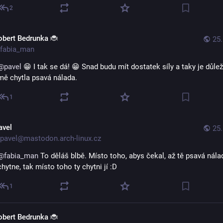
2
obert Bedrunka 🐞
25.
fabia_man
@
pavel
 😁 I tak se dá! 😁 Snad budu mít dostatek síly a taky je důleži
mě chytla psavá nálada.
1
avel
25.
pavel@mastodon.arch-linux.cz
@
fabia_man
 To děláš blbě. Místo toho, abys čekal, až tě psavá nálad
chytne, tak místo toho ty chytni jí :D
1
obert Bedrunka 🐞