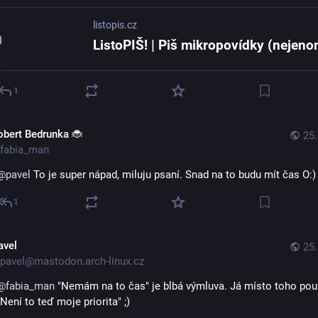
listopis.cz
1
obert Bedrunka 🐞
25.
fabia_man
@
pavel
 To je super nápad, miluju psaní. Snad na to budu mít čas O:)
1
avel
25.
pavel@mastodon.arch-linux.cz
@
fabia_man
 "Nemám na to čas" je blbá výmluva. Já místo toho pou
"Není to teď moje priorita" ;)