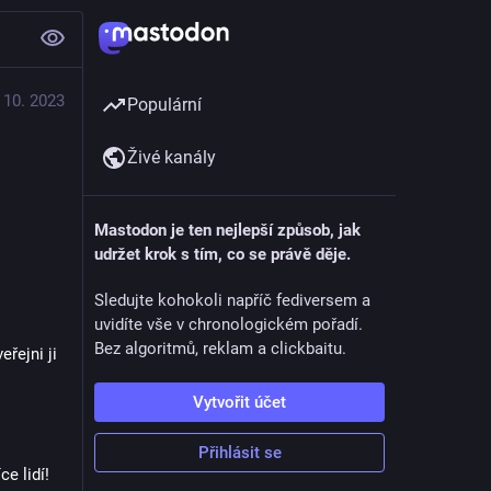
 10. 2023
Populární
Živé kanály
Mastodon je ten nejlepší způsob, jak
udržet krok s tím, co se právě děje.
Sledujte kohokoli napříč fediversem a
uvidíte vše v chronologickém pořadí.
Bez algoritmů, reklam a clickbaitu.
ejni ji 
Vytvořit účet
Přihlásit se
ce lidí!