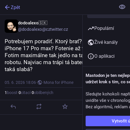
Zpět
dodoalexo🇸🇰
Populární
@dodoalexo@cztwitter.cz
Potrebujem poradiť. Ktorý brať? iPhone Air alebo 
Živé kanály
iPhone 17 Pro max? Fotenie až tak neriešim. 
Fotim maximálne tak jedlo na tanieri a svoju 
O aplikaci
robotu. Najviac ma trápi tá baterka na Air. Je fakt 
taká slabá?
Mastodon je ten nejlep
udržet krok s tím, co s
05. 6. 2026 18:06
·
·
Mona for iPhone
1
boost
·
0
citací
·
0
oblíbených
Sledujte kohokoli např
uvidíte vše v chronolo
Bez algoritmů, reklam a
Vytvořit 