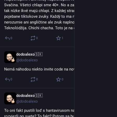
Svačina. Všetci chlapi sme 40+. No a začalo tiktok štúdio. To 
tak nízke íkvé majú chlapi. Z každej strany sa prekrikujú tie 
pojebane tiktokove zvuky. Každý to ma nahlas. Nikto z nich 
nerozumie ani angličtine ale zvuk naplno. Ó nou nou nou. 
Teknolódžija. Chichi chacha. Toto je na diazepam.
0
0
1
dodoalexo🇸🇰
13. 5.
@dodoalexo
Nemá náhodou niekto invite code na novú socku W?
0
0
0
dodoalexo🇸🇰
11. 5.
@dodoalexo
To oni fakt pustili loď s hantavirusom na pevninu? A ľudí z nej 
rozviezli po svete? To fakt? Potom sa budú čudovať keď to 