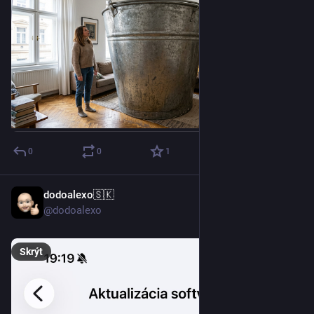
0
0
1
dodoalexo🇸🇰
29. 6.
@dodoalexo
Skrýt