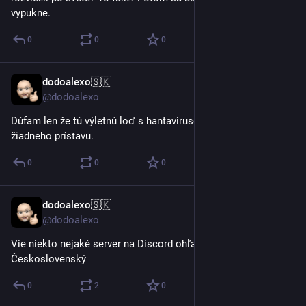
vypukne.
0
0
0
dodoalexo🇸🇰
7. 5.
@dodoalexo
Dúfam len že tú výletnú loď s hantavirusom nepustia do 
žiadneho prístavu.
0
0
0
dodoalexo🇸🇰
3. 5.
@dodoalexo
Vie niekto nejaké server na Discord ohľadom aút Tesla ?  
Československý
0
2
0