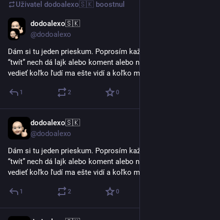
Uživatel
dodoalexo🇸🇰
boostnul
dodoalexo🇸🇰
28. 2.
@dodoalexo
Dám si tu jeden prieskum. Poprosím každého kto vidí tento 
“twít” nech dá lajk alebo koment alebo niečo. Chcem len 
vedieť koľko ľudí ma ešte vidí a koľko ma už zablokovalo.
1
2
0
dodoalexo🇸🇰
28. 2.
@dodoalexo
Dám si tu jeden prieskum. Poprosím každého kto vidí tento 
“twít” nech dá lajk alebo koment alebo niečo. Chcem len 
vedieť koľko ľudí ma ešte vidí a koľko ma už zablokovalo.
1
2
0