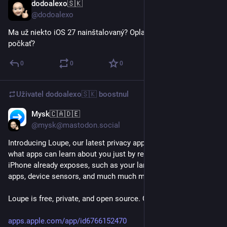
dodoalexo🇸🇰
11. 6.
@dodoalexo
Ma už niekto iOS 27 nainštalovaný? Oplatí sa alebo radšej 
počkať?
0
0
0
Uživatel
dodoalexo🇸🇰
boostnul
Mysk🇨🇦🇩🇪
5. 6.
@mysk@mastodon.social
Introducing Loupe, our latest privacy app for iOS. Discover 
what apps can learn about you just by reading data your 
iPhone already exposes, such as your languages, installed 
apps, device sensors, and much much more
Loupe is free, private, and open source. Give it a try 👇
apps.apple.com/app/id6766152470