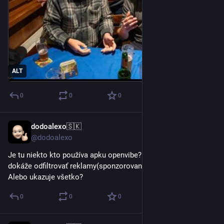
ALT
0
0
0
dodoalexo🇸🇰
12. 6.
@dodoalexo
Je tu niekto kto používa apku openvibe? Chcem sa opýtať či 
dokáže odfiltrovať reklamy(sponzorované) na socke Threads.  
Alebo ukazuje všetko?
0
0
0