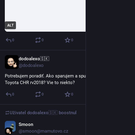
ALT
0
0
0
dodoalexo🇸🇰
18. 4.
@dodoalexo
Potrebujem poradiť. Ako sparujem a spustím CarPlay v aute 
Toyota CHR rv2018? Vie to niekto?
0
0
0
Uživatel
dodoalexo🇸🇰
boostnul
Smoon
17. 4.
@smoon@mamutovo.cz