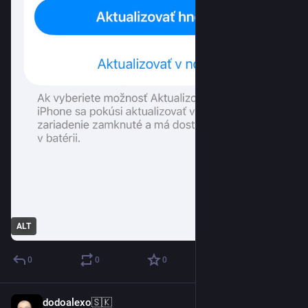
ALT
0
0
0
dodoalexo🇸🇰
16. 6.