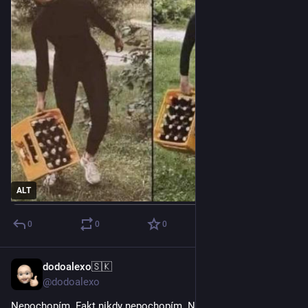
ALT
0
0
0
dodoalexo🇸🇰
16. 5.
*
@dodoalexo
Nepochopím. Fakt nikdy nepochopím. Na stavbe pauza. 