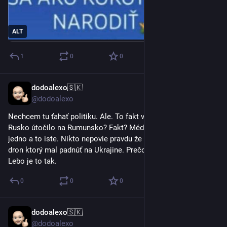
ALT
1
0
0
dodoalexo🇸🇰
30. 5.
@dodoalexo
Nechcem tu ťahať politiku. Ale. To fakt všetci veríte tomu že 
Rusko útočilo na Rumunsko? Fakt? Média melú dookola 
jedno a to iste. Nikto nepovie pravdu že to Ukrajina odklonila 
dron ktorý mal padnúť na Ukrajine. Prečo asi NATO nereaguje? 
Lebo je to tak.
0
0
0
dodoalexo🇸🇰
29. 5.
@dodoalexo