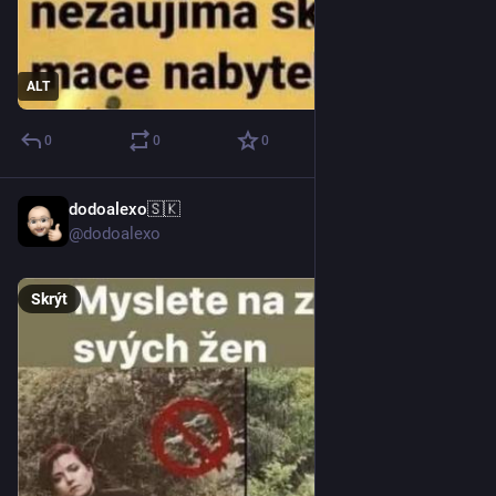
ALT
0
0
0
dodoalexo🇸🇰
29. 5.
@dodoalexo
Skrýt