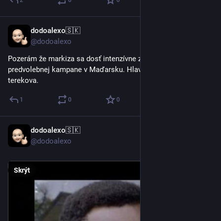
2
0
0
dodoalexo🇸🇰
11. 4.
@dodoalexo
Pozerám že markiza sa dosť intenzívne zapája do 
predvolebnej kampane v Maďarsku. Hlavne tota strapatá 
terekova.
1
0
0
dodoalexo🇸🇰
6. 4.
@dodoalexo
Skrýt