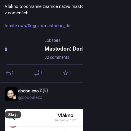
Vlákno o ochranné známce názvu mastodon a o její používání 
v doménách. 
lobste.rs/s/0qggzn/mastodon_do
Lobsters
Mastodon: Don't use "mastodon" or "mstdn" in domain names
32 comments
2
1
1
dodoalexo🇸🇰
16. 4.
@dodoalexo
Skrýt