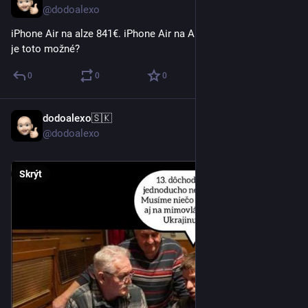
@dodoalexo
iPhone Air na alze 841€. iPhone Air na Apple store 1229€. Ako 
je toto možné?
0
0
0
dodoalexo🇸🇰
13. 6.
@dodoalexo
Skrýt