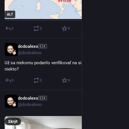
ALT
0
0
0
dodoalexo🇸🇰
5. 7.
@dodoalexo
Už sa niekomu podarilo verifikovať na sieti W? Skúšal to už 
niekto?
0
0
0
dodoalexo🇸🇰
29. 6.
@dodoalexo
Skrýt