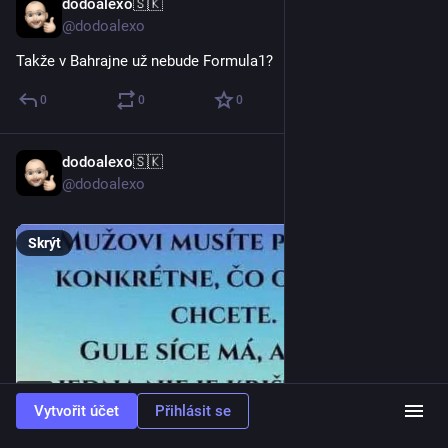
dodoalexo🇸🇰
28. 2.
@dodoalexo
Takže v Bahrajne už nebude Formula1?
0
0
0
dodoalexo🇸🇰
27. 2.
@dodoalexo
Skrýt
ALT
Vytvořit účet
Přihlásit se
0
0
0