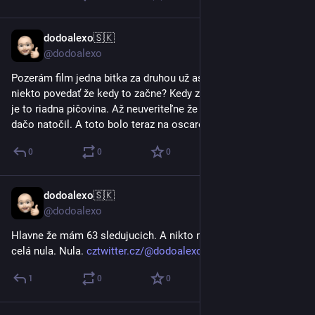
dodoalexo🇸🇰
22. 3.
@dodoalexo
Pozerám film jedna bitka za druhou už asi hodinu. Vie mi 
niekto povedať že kedy to začne? Kedy začne ten film. Zatiaľ 
je to riadna pičovina. Až neuveriteľne že Leonardo Kapor také 
dačo natočil. A toto bolo teraz na oscaroch.
0
0
0
dodoalexo🇸🇰
1. 3.
@dodoalexo
Hlavne že mám 63 sledujucich. A nikto nič. Výsledok nula 
celá nula. Nula. 
cztwitter.cz/@dodoalexo/116148
1
0
0