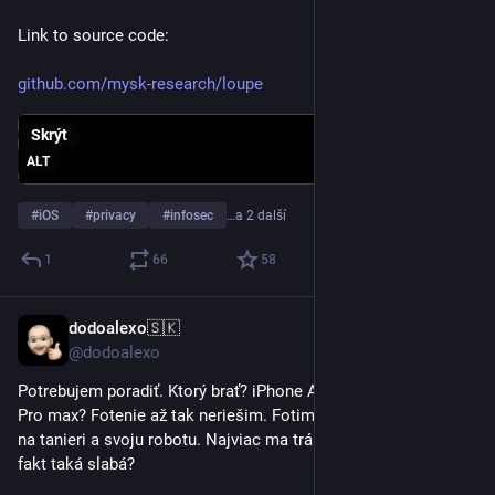
Link to source code:
github.com/mysk-research/loupe
Skrýt
ALT
#
iOS
#
privacy
#
infosec
…a 2 další
1
66
58
dodoalexo🇸🇰
5. 6.
@dodoalexo
Potrebujem poradiť. Ktorý brať? iPhone Air alebo iPhone 17 
Pro max? Fotenie až tak neriešim. Fotim maximálne tak jedlo 
na tanieri a svoju robotu. Najviac ma trápi tá baterka na Air. Je 
fakt taká slabá?