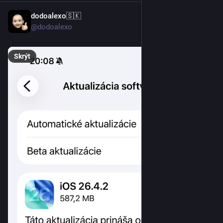
dodoalexo🇸🇰
22. 4.
@dodoalexo
Skrýt