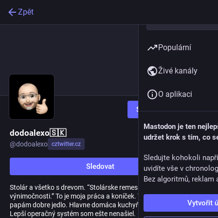
Zpět
Populární
Živé kanály
O aplikaci
Sledovat
Mastodon je ten nejlep
dodoalexo🇸🇰
udržet krok s tím, co s
@
dodoalexo
cztwitter.cz
Sledujte kohokoli např
Sledovat
uvidíte vše v chronolo
Bez algoritmů, reklam a
Stolár a všetko s drevom. “Stolárske remeslo prežíva vo
výnimočnosti.” To je moja práca a koníček. Taktiež rád varím. Rád
Vytvořit 
papám dobre jedlo. Hlavne domáca kuchyňa. A ešte milovník iOS.
Lepší operačný systém som ešte nenašiel.