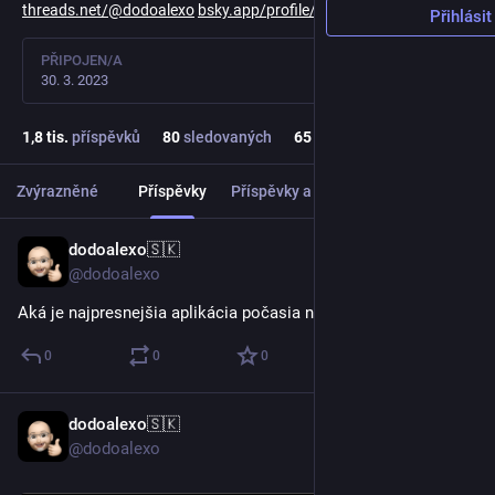
threads.net/@dodoalexo
bsky.app/profile/dodoalexo.bsk
Přihlásit
PŘIPOJEN/A
30. 3. 2023
1,8
tis.
příspěvků
80
sledovaných
65
sledujících
Zvýrazněné
Příspěvky
Příspěvky a odpovědi
Média
dodoalexo🇸🇰
20. 7.
@dodoalexo
Aká je najpresnejšia aplikácia počasia na iOS?
0
0
0
dodoalexo🇸🇰
18. 7.
@dodoalexo