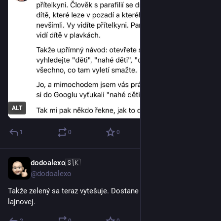
ALT
1
0
0
dodoalexo🇸🇰
13. 4.
@dodoalexo
Takže zelený sa teraz vytešuje. Dostane chechtáky od 
lajnovej.