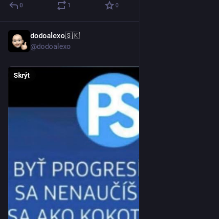
0
1
0
dodoalexo🇸🇰
2. 6.
@dodoalexo
Skrýt