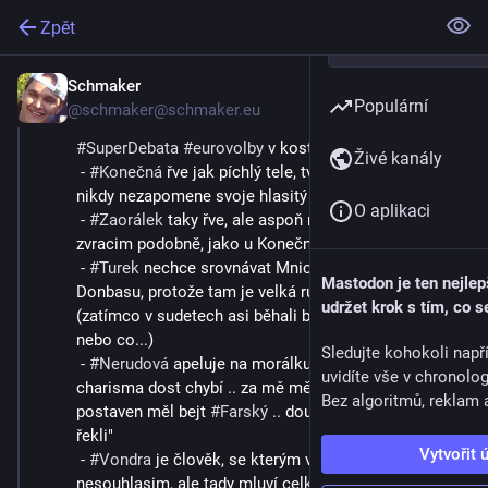
Zpět
Schmaker
11. 4. 2024
Populární
@schmaker@schmaker.eu
#
SuperDebata
#
eurovolby
 v kostce:
Živé kanály
 - 
#
Konečná
 řve jak píchlý tele, tváří se jak koště a 
nikdy nezapomene svoje hlasitý "ježišikriste"
O aplikaci
 - 
#
Zaorálek
 taky řve, ale aspoň něco říká - byť z toho 
zvracim podobně, jako u Konečný
 - 
#
Turek
 nechce srovnávat Mnichov se situací na 
Mastodon je ten nejlep
Donbasu, protože tam je velká ruská menšina 
udržet krok s tím, co s
(zatímco v sudetech asi běhali benzínový jednorožci 
nebo co...)
Sledujte kohokoli např
 - 
#
Nerudová
 apeluje na morálku, ale rétorika a 
uvidíte vše v chronolo
charisma dost chybí .. za mě měla jít na střídačku a 
Bez algoritmů, reklam a
postaven měl bejt 
#
Farský
 .. doufám, že "už mu to 
řekli"
Vytvořit 
 - 
#
Vondra
 je člověk, se kterým ve spoustě otázek 
nesouhlasim, ale tady mluví celkem racionálně, stejně 