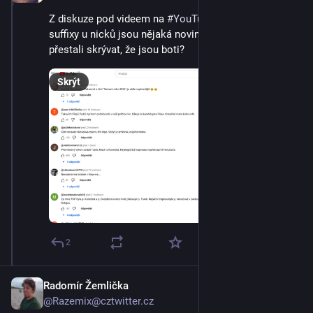
Z diskuze pod videem na
#
YouTube
- ty náhodný
suffixy u nicků jsou nějaká novinka, nebo už jen boti
přestali skrývat, že jsou boti?
Skrýt
2
Radomír Žemlička
@Razemix@cztwitter.cz