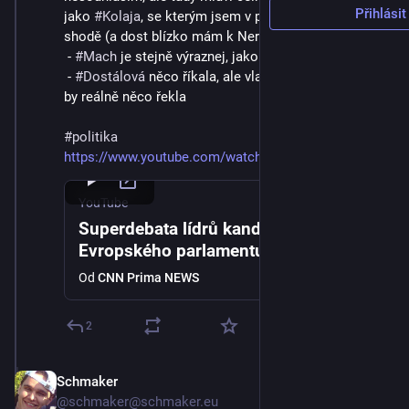
Přihlásit
jako 
#
Kolaja
, se kterým jsem v podstatě v absolutní 
shodě (a dost blízko mám k Nerudový)
 - 
#
Mach
 je stejně výraznej, jako vždycky
 - 
#
Dostálová
 něco říkala, ale vlastně si nevybavim, že 
by reálně něco řekla
#
politika
https://www.youtube.com/watch?v=XcW48Cs-rDo
YouTube
Superdebata lídrů kandidátek do
Evropského parlamentu
Od
CNN Prima NEWS
2
Schmaker
12. 4. 2024
@schmaker@schmaker.eu