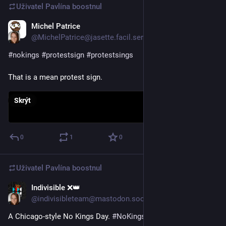
Uživatel
Pavlína
boostnul
Michel Patrice
19. 10. 2025
@MichelPatrice@jasette.facil.services
#
nokings
#
protestsign
#
protestsings
That is a mean protest sign.
Skrýt
0
1
0
Uživatel
Pavlína
boostnul
Indivisible ❌👑
18. 10. 2025
@indivisibleteam@mastodon.social
A Chicago-style No Kings Day. 
#
NoKings