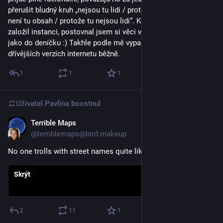
přerušit bludný kruh „nejsou tu lidi / protože tu není obsah / 
není tu obsah / protože tu nejsou lidi“. Když jsem v roce 2021 
založil instanci, postovnal jsem si věci v podstatě pro sebe 
jako do deníčku :) Takhle podle mě vypadal organický růst v 
dřívějších verzích internetu běžně.
1
1
1
Uživatel
Pavlína
boostnul
Terrible Maps
19. 9. 2025
@terriblemaps@bird.makeup
No one trolls with street names quite like Prague.
Skrýt
2
11
1