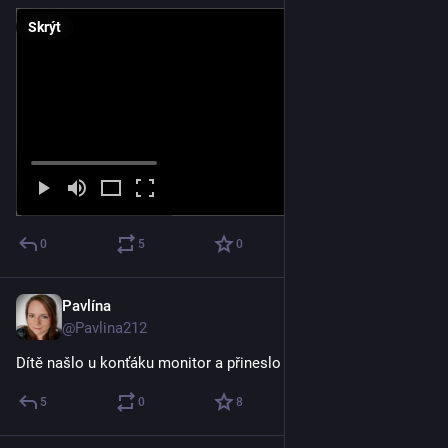
Skrýt
0
5
0
Pavlína
17. 10. 2025
@Pavlina212
Dítě našlo u konťáku monitor a přineslo ho domu 🤦🏼‍♀️
5
0
8