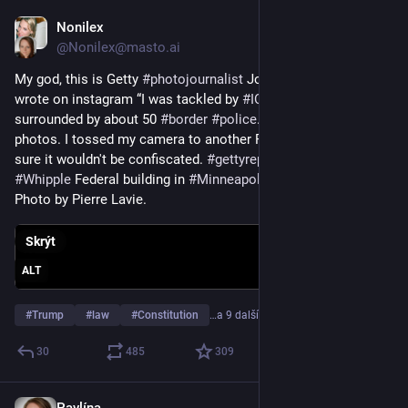
Nonilex
17. 1.
*
@Nonilex@masto.ai
My god, this is Getty 
#
photojournalist
 John Abernathy. He 
wrote on instagram “I was tackled by 
#
ICE
 agents & 
surrounded by about 50 
#
border
#
police
. Just for taking 
photos. I tossed my camera to another Photographer to make 
sure it wouldn't be confiscated. 
#
gettyreportage
#
getty
 at the 
#
Whipple
 Federal building in 
#
Minneapolis
.”
Photo by Pierre Lavie.
Skrýt
ALT
#
Trump
#
law
#
Constitution
…a 9 dalších
30
485
309