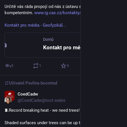
Určitě vás ráda propojí od nás z ústavu s někým 
kompetentním. 
www.ig.cas.cz/kontakty/kon...
Kontakt pro média - Geofyzikál...
Domů
Kontakt pro média - Geofyzikální ústav Akademie věd ČR, v.v.i.
0
1
0
Uživatel
Pavlína
boostnul
CoedCadw
19. 6. 2025
*
@CoedCadw@toot.wales
🧵Record breaking heat - we need trees!
Shaded surfaces under trees can be up to 20°C cooler than 