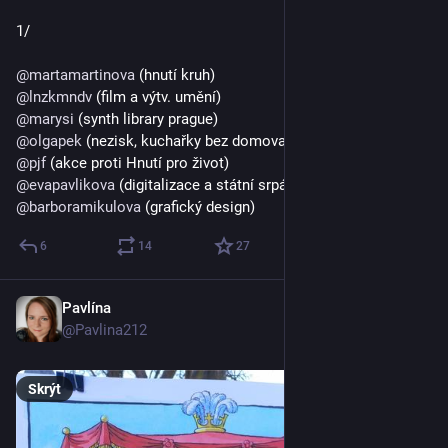
1/
@
martamartinova
 (hnutí kruh)
@
lnzkmndv
 (film a výtv. umění)
@
marysi
 (synth library prague)
@
olgapek
 (nezisk, kuchařky bez domova)
@
pjf
 (akce proti Hnutí pro život)
@
evapavlikova
 (digitalizace a státní srpáva)
@
barboramikulova
 (grafický design)
6
14
27
Pavlína
21. 3.
@Pavlina212
Skrýt