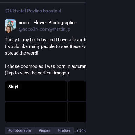
Uživatel
Pavlína
boostnul
noco｜Flower Photographer
4. 9. 2025
@noco3n_com@mstdn.jp
Today is my birthday and I have a favor to ask.
I would like many people to see these works, so please 
spread the word!
I chose cosmos as I was born in autumn!
(Tap to view the vertical image.)
Skrýt
#
photography
#
japan
#
nature
…a 24 dalších