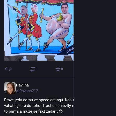
0
3
8
Pavlína
9. 3.
@Pavlina212
Prave jedu domu ze speed datingu. Kdo treba uvazujete, ale 
vahate, jdete do toho. Trochu nervozity na zacatek, ale pak je 
to prima a muze se fakt zadarit 😉