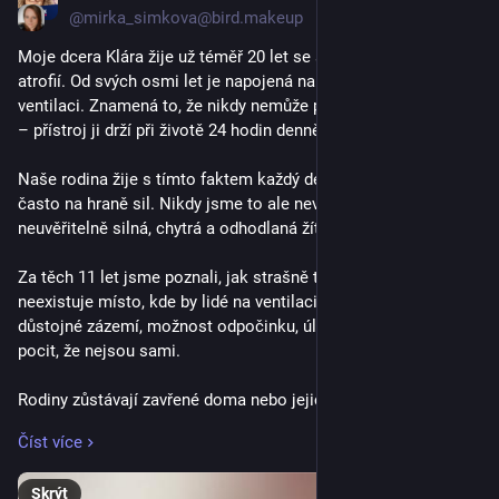
@mirka_simkova@bird.makeup
Moje dcera Klára žije už téměř 20 let se spinální svalovou 
atrofií. Od svých osmi let je napojená na umělou plicní 
ventilaci. Znamená to, že nikdy nemůže přestat dýchat „sama“ 
– přístroj ji drží při životě 24 hodin denně.
Naše rodina žije s tímto faktem každý den. Péče je nepřetržitá, 
často na hraně sil. Nikdy jsme to ale nevzdali, protože Klára je 
neuvěřitelně silná, chytrá a odhodlaná žít naplno. Ona i my.
Za těch 11 let jsme poznali, jak strašně těžké je, že v Česku 
neexistuje místo, kde by lidé na ventilaci a jejich rodiny našli 
důstojné zázemí, možnost odpočinku, úlevy nebo jen chvíli 
pocit, že nejsou sami. 
Rodiny zůstávají zavřené doma nebo jejich milovaní dokonce 
na JIPkách a to jen proto, že jiná cesta není.
Číst více
Proto vznikl náš projekt Domov naděje. Chceme v Kožlanech 
Skrýt
vybudovat první komunitní domov v ČR pro lidi na umělé plicní 