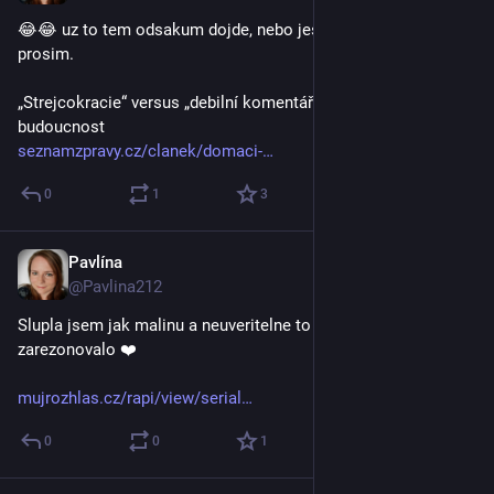
😂😂 uz to tem odsakum dojde, nebo jeste ne? Popcorn 
prosim.
„Strejcokracie“ versus „debilní komentáře“. ODS emotivně řeší 
budoucnost
seznamzpravy.cz/clanek/domaci-
0
1
3
Pavlína
19. 10. 2025
@Pavlina212
Slupla jsem jak malinu a neuveritelne to se mnou 
zarezonovalo ❤️
mujrozhlas.cz/rapi/view/serial
0
0
1