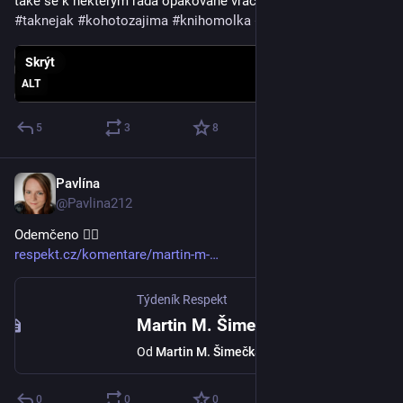
také se k některým ráda opakovaně vracím.🙂
#
taknejak
#
kohotozajima
#
knihomolka
#
ukradeno
Skrýt
ALT
5
3
8
Pavlína
14. 4.
*
@Pavlina212
Odemčeno 🤸‍♀️
respekt.cz/komentare/martin-m-
Týdeník Respekt
Martin M. Šimečka: Důvody k optimismu
Od
Martin M. Šimečka
0
0
0