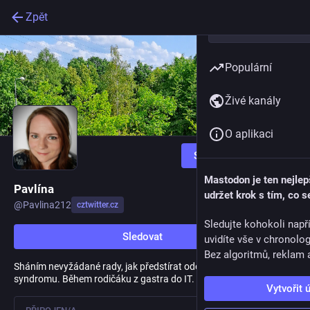
Zpět
Populární
Živé kanály
O aplikaci
Sledovat
Mastodon je ten nejlep
Pavlína
udržet krok s tím, co s
@
Pavlina212
cztwitter.cz
Sledujte kohokoli např
Sledovat
uvidíte vše v chronolo
Bez algoritmů, reklam a
Sháním nevyžádané rady, jak předstírat odolnost proti impostor
syndromu. Během rodičáku z gastra do IT. Cat person. Tykání.
Vytvořit 