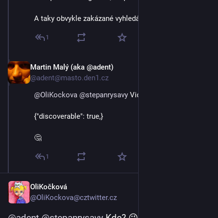
A taky obvykle zakázané vyhledání 😈🤣
1
Martin Malý (aka @adent)
3. 9. 2023
@adent@masto.den1.cz
@
OliKockova
@
stepanrysavy
 Vidím tam 
{"discoverable": true,}
🤔
1
OliKočková
@OliKockova@cztwitter.cz
@
adent
@
stepanrysavy
 Kde? 😉