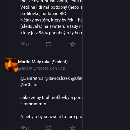
mě, že bych zkusil zjistit, jestli náhodou nepřišli sem. 
Většina lidí má podobný (nebo stejný) handle, stejnou 
profilovku, podobné BIO. 
Nějaký systém, který by řekl - hele, tohohle sleduješ 
(sledoval's) na Twitteru a tady na Mastodonu je účet, 
který je z 95 % podobný a ty ho nesleduješ.
1
Martin Malý (aka @adent)
3. 9. 2023
@adent@masto.den1.cz
@
JanPetrus
@
davidslizek
@
OliKockova
@
archos
@
xChaos
Jako že by bral profilovky a porovnával je? 
Hmmmmmm...
A nebylo by snazší si to tam prostě někam napsat? :)
1