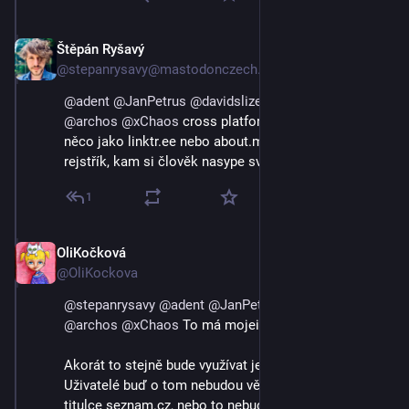
Štěpán Ryšavý
3. 9. 2023
@stepanrysavy@mastodonczech.cz
@
adent
@
JanPetrus
@
davidslizek
@
OliKockova
@
archos
@
xChaos
 cross platform zlaté stránky .. tedy 
něco jako linktr.ee nebo about.me, ale jako veřejný 
rejstřík, kam si člověk nasype své profily?
1
OliKočková
3. 9. 2023
@OliKockova
@
stepanrysavy
@
adent
@
JanPetrus
@
davidslizek
@
archos
@
xChaos
 To má mojeid.cz 😉
Akorát to stejně bude využívat jen pár geeků... 
Uživatelé buď o tom nebudou vědět bo to nebude na 
titulce seznam.cz, nebo to nebudou aktualizovat... A ti 