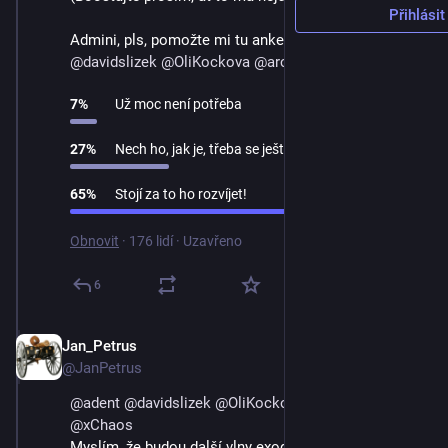
Přihlásit
Admini, pls, pomožte mi tu anketu rozšířit. 
@
davidslizek
@
OliKockova
@
archos
@
xChaos
7
%
Už moc není potřeba
27
%
Nech ho, jak je, třeba se ještě někomu hodí
65
%
Stojí za to ho rozvíjet!
Obnovit
·
176 lidí
·
Uzavřeno
6
Jan_Petrus
3. 9. 2023
@JanPetrus
@
adent
@
davidslizek
@
OliKockova
@
archos
@
xChaos
Myslím, že budou další vlny exodu a ten seznam se 