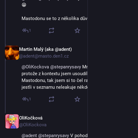
😁
Mastodonu se to z několika důvodů netýká 😉
1
Martin Malý (aka @adent)
3. 9. 2023
@adent@masto.den1.cz
@
OliKockova
@
stepanrysavy
 Mně to bylo divný, 
protože z kontextu jsem usoudil, že je řeč o 
Mastodonu, tak jsem si to čel radši zkontrolovat, 
jestli v seznamu neleakuje někdo, kdo chce být skryt.
1
OliKočková
3. 9. 2023
@OliKockova
@
adent
@
stepanrysavy
 V pohodě, jsem ráda, že ses 