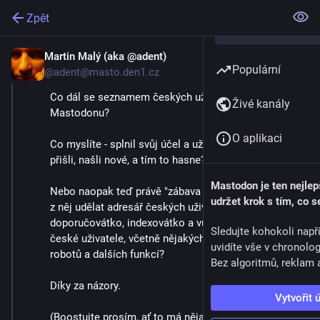
Zpět
Martin Malý (aka @adent)
3. 9. 2023
Populární
@adent@masto.den1.cz
Co dál se seznamem českých uživatelů na 
Živé kanály
Mastodonu?
O aplikaci
Co myslíte - splnil svůj účel a už není potřeba? Lidi 
přišli, našli nové, a tím to hasne?
Mastodon je ten nejlep
Nebo naopak teď právě "zábava začíná" a bylo by fajn 
udržet krok s tím, co s
z něj udělat adresář českých uživatelů, 
doporučovátko, indexovátko a vůbec styčný bod pro 
Sledujte kohokoli např
české uživatele, včetně nějakých plánovačů srazů, 
uvidíte vše v chronolo
robotů a dalších funkcí?
Bez algoritmů, reklam a
Díky za názory.
Vytvořit 
(Boostujte prosím, ať to má nějakou relevanci)