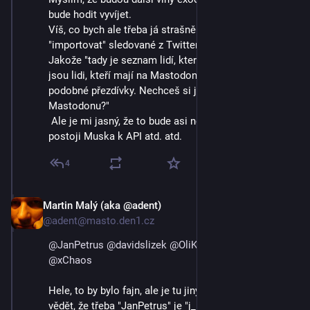
bude hodit vyvíjet. 
Víš, co bych ale třeba já strašně rád viděl? Možnost 
"importovat" sledované z Twitteru na Mastodon. 
Jakože "tady je seznam lidí, které sleduješ na X a tady 
jsou lidi, kteří mají na Mastodonu stejné nebo velmi 
podobné přezdívky. Nechceš si je cvs-nout do 
Mastodonu?"
 Ale je mi jasný, že to bude asi nemožné vzhledem k 
postoji Muska k API atd. atd.
4
Martin Malý (aka @adent)
3. 9. 2023
@adent@masto.den1.cz
@
JanPetrus
@
davidslizek
@
OliKockova
@
archos
@
xChaos
Hele, to by bylo fajn, ale je tu jiný problém: jak mám 
vědět, že třeba "JanPetrus" je "j_machinegun"? Lidi si 