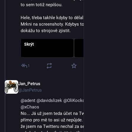
to sem totiž nepíšou. 
Hele, třeba takhle kdyby to dělali, jako to mám já. 
Mrkni na screenshoty. Kdybys to doplnil do "odkazů", 
dokážu to strojově zjistit.
Skrýt
1
Jan_Petrus
3. 9. 2023
@JanPetrus
@
adent
@
davidslizek
@
OliKockova
@
archos
@
xChaos
No... Já už jsem teda účet na Twitteru zrušil, takže 
přímo pro mě to asi už nepůjde. Jen jsem si uvědomil, 
že jsem na Twitteru nechal za sebou pár lidí a napadlo 