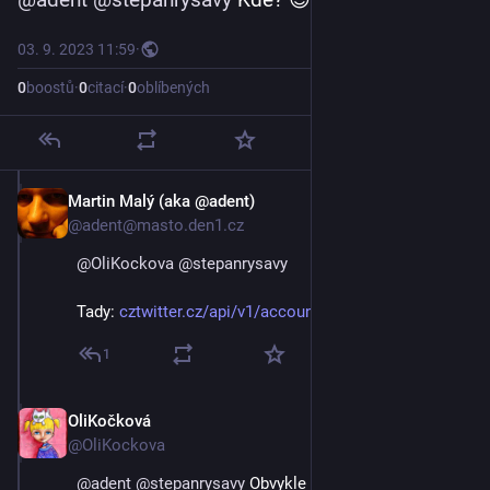
03. 9. 2023 11:59
·
0
boostů
·
0
citací
·
0
oblíbených
Martin Malý (aka @adent)
3. 9. 2023
@adent@masto.den1.cz
@
OliKockova
@
stepanrysavy
Tady: 
cztwitter.cz/api/v1/accounts/l
1
OliKočková
3. 9. 2023
@OliKockova
@
adent
@
stepanrysavy
 Obvykle zakázané vyhledání 😉