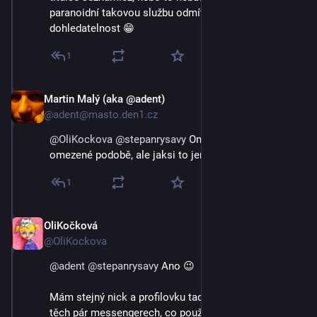
paranoidní takovou službu odmítnout a priori bo 
dohledatelnost 😁
1
Martin Malý (aka @adent)
3. 9. 2023
@adent@masto.den1.cz
@
OliKockova
@
stepanrysavy
 Ono to je i tady, v nějaké 
omezené podobě, ale jaksi to jen málokdo používá.
1
OliKočková
3. 9. 2023
@OliKockova
@
adent
@
stepanrysavy
 Ano 😉
Mám stejný nick a profilovku tady, na Twitteru, FB, a 
těch pár messengerech, co používám.