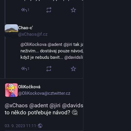
1
Chao-c'
3. 9. 2023
@xChaos@f.cz
@
OliKockova
@
adent
@
jiri
 tak já ty followery nijak 
neživím... dostávaj pouze návod, aby mi unfollownuli, 
když je nebudu bavit... 
@
davidslizek
@
archos
1
OliKočková
@OliKockova@cztwitter.cz
@
xChaos
@
adent
@
jiri
@
davidslizek
@
archos
 Na 
to někdo potřebuje návod? 🤔
03. 9. 2023 11:11
·