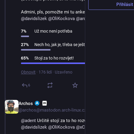
Přihlásit
Admini, pls, pomožte mi tu anketu rozšířit. 
@
davidslizek
@
OliKockova
@
archos
@
xChaos
7
%
Už moc není potřeba
27
%
Nech ho, jak je, třeba se ještě někomu hodí
65
%
Stojí za to ho rozvíjet!
Obnovit
·
176 lidí
·
Uzavřeno
6
Archos
3. 9. 2023
@archos@mastodon.arch-linux.cz
@
adent
 Určitě stojí za to ho rozvíjet. 👍 
@
davidslizek
@
OliKockova
@
xChaos