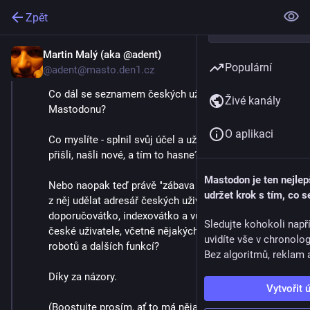
Zpět
Martin Malý (aka @adent)
3. 9. 2023
Populární
@adent@masto.den1.cz
Co dál se seznamem českých uživatelů na 
Živé kanály
Mastodonu?
O aplikaci
Co myslíte - splnil svůj účel a už není potřeba? Lidi 
přišli, našli nové, a tím to hasne?
Mastodon je ten nejlep
Nebo naopak teď právě "zábava začíná" a bylo by fajn 
udržet krok s tím, co s
z něj udělat adresář českých uživatelů, 
doporučovátko, indexovátko a vůbec styčný bod pro 
Sledujte kohokoli např
české uživatele, včetně nějakých plánovačů srazů, 
uvidíte vše v chronolo
robotů a dalších funkcí?
Bez algoritmů, reklam a
Díky za názory.
Vytvořit 
(Boostujte prosím, ať to má nějakou relevanci)