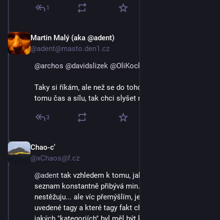
1
Martin Malý (aka @adent)
3. 9. 2023
@adent@masto.den1.cz
@
archos
@
davidslizek
@
OliKockova
@
xChaos
Taky si říkám, ale než se do toho pustím a věnuju 
tomu čas a sílu, tak chci slyšet názory jiných.
3
Chao-c'
3. 9. 2023
@xChaos@f.cz
@
adent
 tak vzhledem k tomu, jak mi od uvedení na 
seznam konstantně přibývá min. 5 lidí za den si 
nestěžuju... ale víc přemýšlím, jestli mám správně 
uvedené tagy a které tagy fakt chci propagovat a v 
jakých "kategoriích" byl měl být k nalezení...