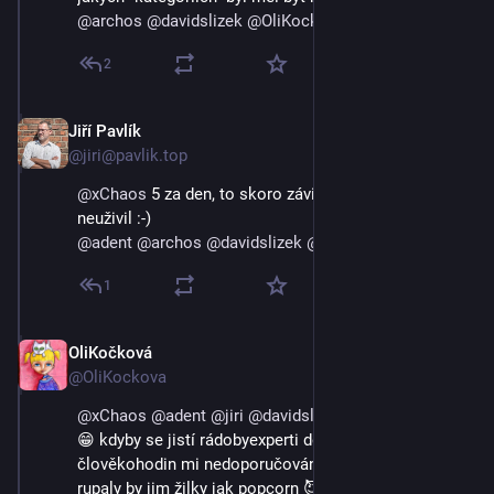
@
archos
@
davidslizek
@
OliKockova
2
Jiří Pavlík
3. 9. 2023
@jiri@pavlik.top
@
xChaos
5 za den, to skoro závidím, ale asi bych to
neuživil :-)
@
adent
@
archos
@
davidslizek
@
OliKockova
1
OliKočková
3. 9. 2023
@OliKockova
@
xChaos
@
adent
@
jiri
@
davidslizek
@
archos
 Asi tak 
😁 kdyby se jistí rádobyexperti dověděli, kolik peněz a 
člověkohodin mi nedoporučováním registrace ušetřili, 
rupaly by jim žilky jak popcorn 😈🤣🤣🤣