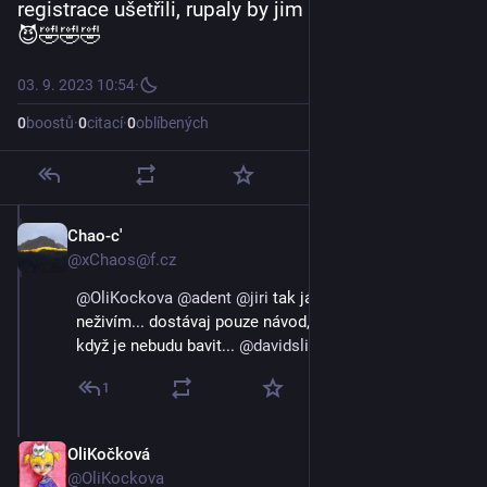
registrace ušetřili, rupaly by jim žilky jak popcorn 
😈🤣🤣🤣
03. 9. 2023 10:54
·
0
boostů
·
0
citací
·
0
oblíbených
Chao-c'
3. 9. 2023
@xChaos@f.cz
@
OliKockova
@
adent
@
jiri
 tak já ty followery nijak 
neživím... dostávaj pouze návod, aby mi unfollownuli, 
když je nebudu bavit... 
@
davidslizek
@
archos
1
OliKočková
3. 9. 2023
@OliKockova