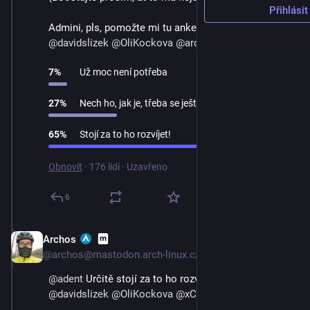
Přihlásit
Admini, pls, pomožte mi tu anketu rozšířit. 
@
davidslizek
@
OliKockova
@
archos
@
xChaos
7
%
Už moc není potřeba
27
%
Nech ho, jak je, třeba se ještě někomu hodí
65
%
Stojí za to ho rozvíjet!
Obnovit
·
176 lidí
·
Uzavřeno
6
Archos
3. 9. 2023
@archos@mastodon.arch-linux.cz
@
adent
 Určitě stojí za to ho rozvíjet. 👍 
@
davidslizek
@
OliKockova
@
xChaos