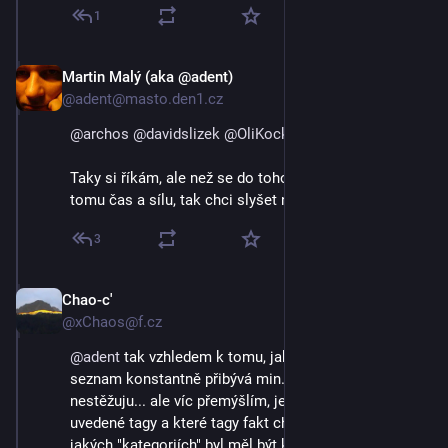
1
Martin Malý (aka @adent)
3. 9. 2023
@adent@masto.den1.cz
@
archos
@
davidslizek
@
OliKockova
@
xChaos
Taky si říkám, ale než se do toho pustím a věnuju 
tomu čas a sílu, tak chci slyšet názory jiných.
3
Chao-c'
3. 9. 2023
@xChaos@f.cz
@
adent
 tak vzhledem k tomu, jak mi od uvedení na 
seznam konstantně přibývá min. 5 lidí za den si 
nestěžuju... ale víc přemýšlím, jestli mám správně 
uvedené tagy a které tagy fakt chci propagovat a v 
jakých "kategoriích" byl měl být k nalezení...