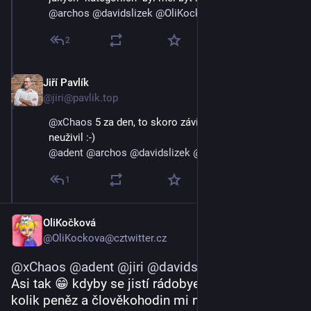
@
archos
@
davidslizek
@
OliKockova
2
Jiří Pavlík
3. 9. 2023
@jiri@pavlik.top
@
xChaos
5 za den, to skoro závidím, ale asi bych to
neuživil :-)
@
adent
@
archos
@
davidslizek
@
OliKockova
1
OliKočková
@OliKockova@cztwitter.cz
@
xChaos
@
adent
@
jiri
@
davidslizek
@
archos
Asi tak 😁 kdyby se jistí rádobyexperti dověděli, 
kolik peněz a člověkohodin mi nedoporučováním 