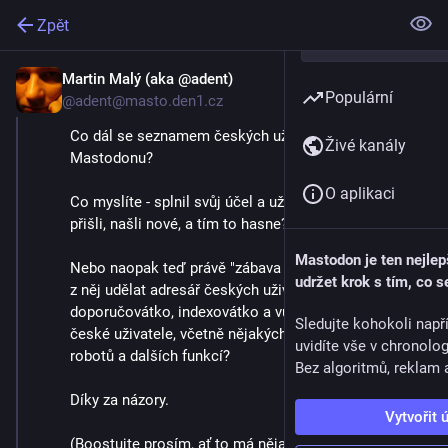
Zpět
Martin Malý (aka @adent)
3. 9. 2023
Populární
@adent@masto.den1.cz
Co dál se seznamem českých uživatelů na 
Živé kanály
Mastodonu?
O aplikaci
Co myslíte - splnil svůj účel a už není potřeba? Lidi 
přišli, našli nové, a tím to hasne?
Mastodon je ten nejlep
Nebo naopak teď právě "zábava začíná" a bylo by fajn 
udržet krok s tím, co s
z něj udělat adresář českých uživatelů, 
doporučovátko, indexovátko a vůbec styčný bod pro 
Sledujte kohokoli např
české uživatele, včetně nějakých plánovačů srazů, 
uvidíte vše v chronolo
robotů a dalších funkcí?
Bez algoritmů, reklam a
Díky za názory.
Vytvořit 
(Boostujte prosím, ať to má nějakou relevanci)