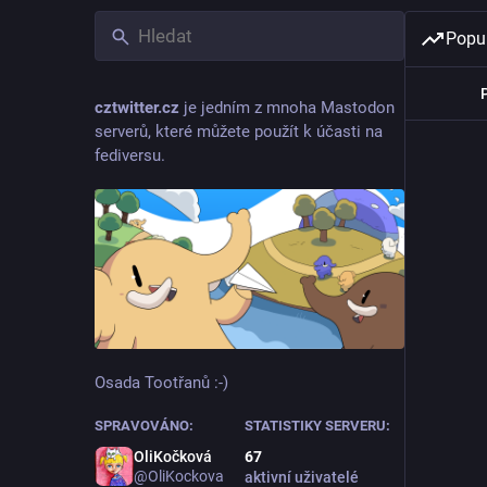
Popul
cztwitter.cz
je jedním z mnoha Mastodon
serverů, které můžete použít k účasti na
fediversu.
Osada Tootřanů :-)
SPRAVOVÁNO:
STATISTIKY SERVERU:
OliKočková
67
@OliKockova
aktivní uživatelé