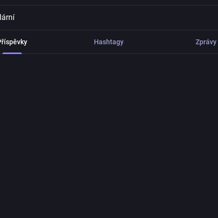
ární
Příspěvky
Hashtagy
Zprávy